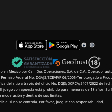
 en México por Calli Dos Operaciones, S.A. de C.V., Operador auto
l Permiso Federal No. DGAJS/SCEVF/P 06/2005-Ter otorgado a Produ
ífica del sitio a través del oficio No. DGJS/DCRCA/2407/2022 de fec
 El juego con apuesta está prohibido para menores de 18 años. Su f
 moderación y dentro de sus límites.
icial si no se controla. Por favor, juegue con responsabilidad.