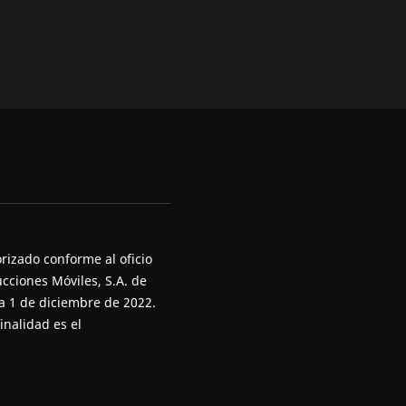
rizado conforme al oficio
cciones Móviles, S.A. de
ha 1 de diciembre de 2022.
inalidad es el