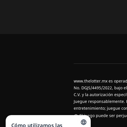
www.thelotter.mx es operado
No. DGJS/4495/2022, bajo e
C.V. y la autorización espec
Juegue responsablemente
.
entretenimiento; juegue con
El juego puede ser perjud
Cómo utilizamos las