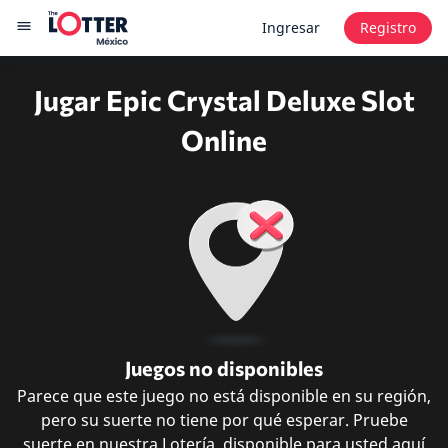
Ingresar
Registro
Jugar Epic Crystal Deluxe Slot
Online
Juegos no disponibles
Parece que este juego no está disponible en su región,
pero su suerte no tiene por qué esperar. Pruebe
suerte en nuestra Lotería, disponible para usted aquí