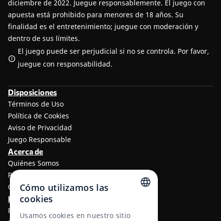
diciembre de 2022.
Juegue responsablemente
. El juego con
apuesta está prohibido para menores de 18 años. Su
finalidad es el entretenimiento; juegue con moderación y
dentro de sus límites.
El juego puede ser perjudicial si no se controla. Por favor,
juegue con responsabilidad.
Disposiciones
Términos de Uso
Política de Cookies
Aviso de Privacidad
Juego Responsable
Acerca de
Quiénes Somos
Programa de afiliados a TheLotter
Cómo utilizamos las
Contáctenos
cookies
Información
ENGLISH
Resultados de lotería
Usamos cookies en nuestro sitio