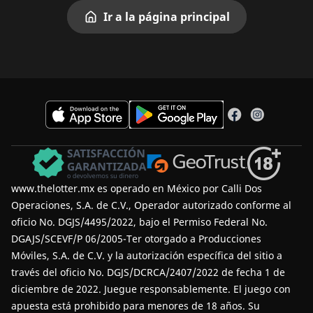
Ir a la página principal
www.thelotter.mx es operado en México por Calli Dos
Operaciones, S.A. de C.V., Operador autorizado conforme al
oficio No. DGJS/4495/2022, bajo el Permiso Federal No.
DGAJS/SCEVF/P 06/2005-Ter otorgado a Producciones
Móviles, S.A. de C.V. y la autorización específica del sitio a
través del oficio No. DGJS/DCRCA/2407/2022 de fecha 1 de
diciembre de 2022.
Juegue responsablemente
. El juego con
apuesta está prohibido para menores de 18 años. Su