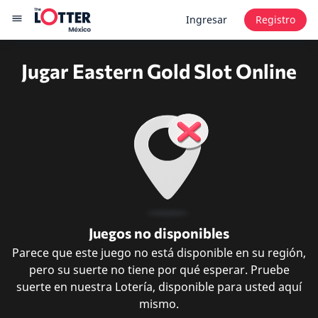
Ingresar
Registro
Jugar Eastern Gold Slot Online
Juegos no disponibles
Parece que este juego no está disponible en su región,
pero su suerte no tiene por qué esperar. Pruebe
suerte en nuestra Lotería, disponible para usted aquí
mismo.