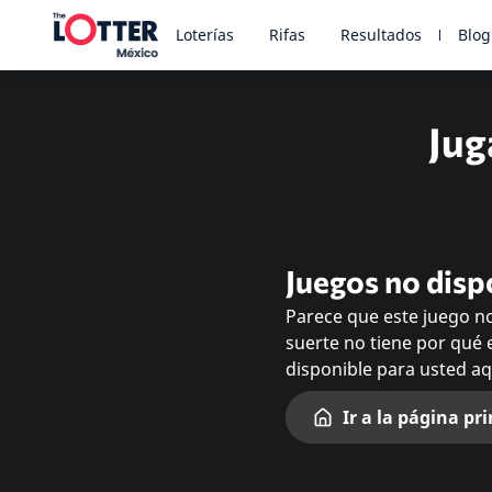
Loterías
Rifas
Resultados
Blog
Jug
Juegos no disp
Parece que este juego no
suerte no tiene por qué 
disponible para usted a
Ir a la página pri