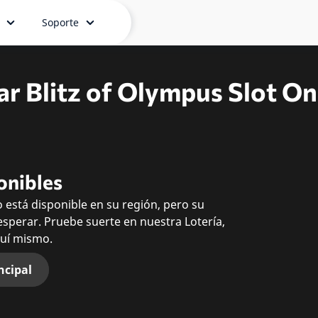
Soporte
ar Blitz of Olympus Slot On
onibles
 está disponible en su región, pero su
esperar. Pruebe suerte en nuestra Lotería,
quí mismo.
ncipal