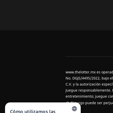
www.thelotter.mx es operado
No. DGJS/4495/2022, bajo e
C.V. y la autorización espec
Juegue responsablemente
.
entretenimiento; juegue con
El juego puede ser perjud
Cómo utilizamos las